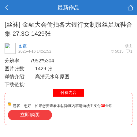
最新作品
[丝袜]
金融大会偷拍各大银行女制服丝足玩鞋合
集 27.3G 1429张
图盗
楼主
2025-4-16 14:51:52
5015
1
分辨率: 7952*5304
图片张数: 1429 张
详情介绍: 高清无水印原图
下载链接:
付费内容
游客，您好！如果您要查看本帖隐藏内容请向楼主支付
38
金币
立即购买