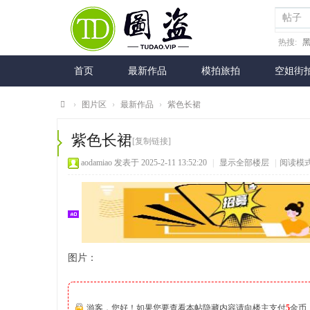
帖子
热搜:
首页
最新作品
模拍旅拍
空姐街
›
图片区
›
最新作品
›
紫色长裙
图
紫色长裙
[复制链接]
盗
aodamiao
发表于 2025-2-11 13:52:20
|
显示全部楼层
|
阅读模
网
图片：
游客，您好！如果您要查看本帖隐藏内容请向楼主支付
5
金