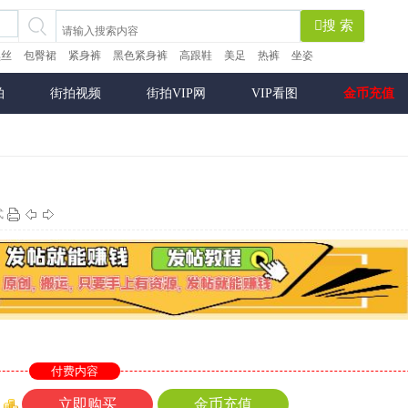
搜 索
黑丝
包臀裙
紧身裤
黑色紧身裤
高跟鞋
美足
热裤
坐姿
拍
街拍视频
街拍VIP网
VIP看图
金币充值
式
付费内容
立即购买
金币充值
币