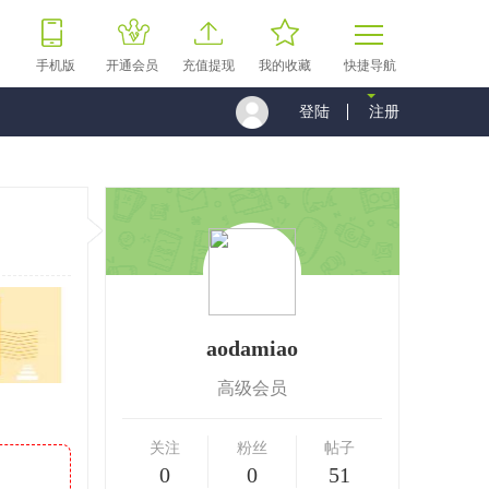
手机版
开通会员
充值提现
我的收藏
快捷导航
登陆
注册
aodamiao
高级会员
关注
粉丝
帖子
0
0
51