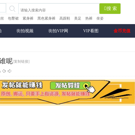
搜 索
黑丝
包臀裙
紧身裤
黑色紧身裤
高跟鞋
美足
热裤
坐姿
拍
街拍视频
街拍VIP网
VIP看图
金币充值
欢谁呢
[复制链接]