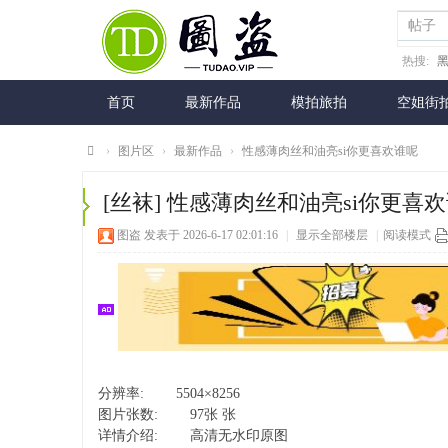
帖子
热搜:
首页
最新作品
模拍旅拍
空姐街
›
图片区
›
最新作品
›
性感薄肉丝和油亮si你更喜欢谁呢
图
[丝袜]
性感薄肉丝和油亮si你更喜
盗
图盗
发表于 2026-6-17 02:01:16
|
显示全部楼层
|
阅读模式
网
分辨率: 5504×8256
图片张数: 97张 张
详情介绍: 高清无水印原图