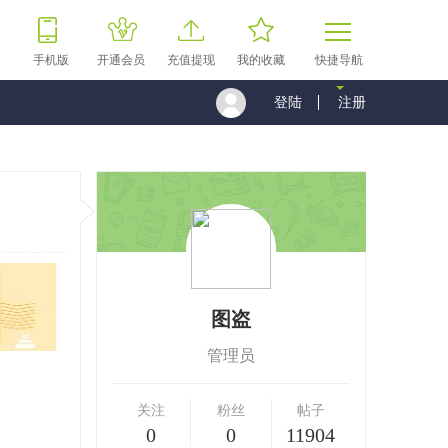
手机版
开通会员
充值提现
我的收藏
快捷导航
登陆
注册
图盗
管理员
关注
粉丝
帖子
0
0
11904