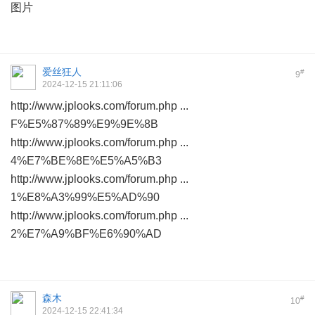
图片
爱丝狂人
#
9
2024-12-15 21:11:06
http://www.jplooks.com/forum.php ...
F%E5%87%89%E9%9E%8B
http://www.jplooks.com/forum.php ...
4%E7%BE%8E%E5%A5%B3
http://www.jplooks.com/forum.php ...
1%E8%A3%99%E5%AD%90
http://www.jplooks.com/forum.php ...
2%E7%A9%BF%E6%90%AD
森木
#
10
2024-12-15 22:41:34