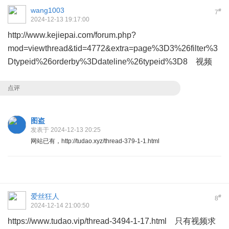
wang1003
#
7
2024-12-13 19:17:00
http://www.kejiepai.com/forum.php?
mod=viewthread&tid=4772&extra=page%3D3%26filter%3
Dtypeid%26orderby%3Ddateline%26typeid%3D8 视频
点评
图盗
发表于 2024-12-13 20:25
网站已有，http://tudao.xyz/thread-379-1-1.html
爱丝狂人
#
8
2024-12-14 21:00:50
https://www.tudao.vip/thread-3494-1-17.html
只有视频求