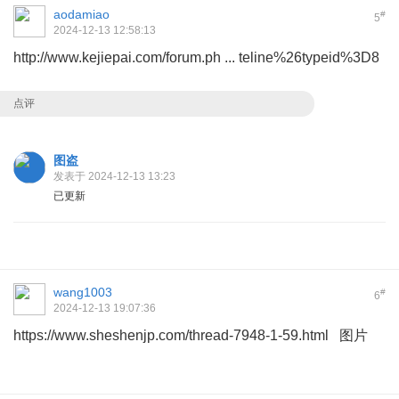
aodamiao
#
5
2024-12-13 12:58:13
http://www.kejiepai.com/forum.ph ... teline%26typeid%3D8
点评
图盗
发表于 2024-12-13 13:23
已更新
wang1003
#
6
2024-12-13 19:07:36
https://www.sheshenjp.com/thread-7948-1-59.html 图片