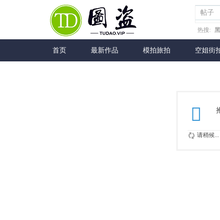
帖子
热搜:
首页
最新作品
模拍旅拍
空姐街
请稍候...