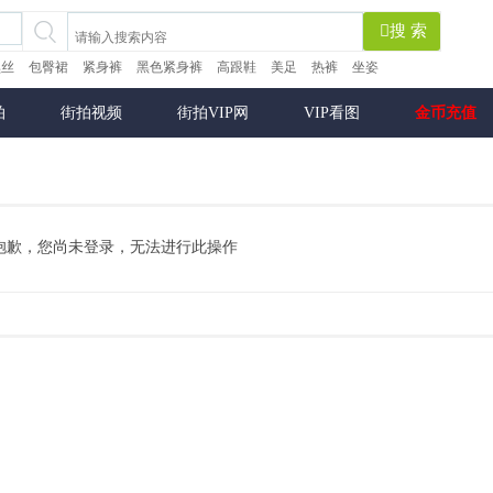
搜 索
黑丝
包臀裙
紧身裤
黑色紧身裤
高跟鞋
美足
热裤
坐姿
拍
街拍视频
街拍VIP网
VIP看图
金币充值
抱歉，您尚未登录，无法进行此操作