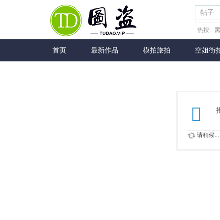
帖子
热搜:
首页
最新作品
模拍旅拍
空姐街
请稍候...