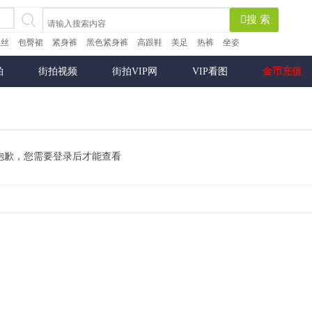
搜 索
黑丝
包臀裙
紧身裤
黑色紧身裤
高跟鞋
美足
热裤
坐姿
拍
街拍视频
街拍VIP网
VIP看图
金币充值
抱歉，您需要登录后才能查看