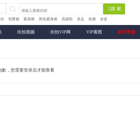
搜 索
黑丝
包臀裙
紧身裤
黑色紧身裤
高跟鞋
美足
热裤
坐姿
拍
街拍视频
街拍VIP网
VIP看图
金币充值
抱歉，您需要登录后才能查看