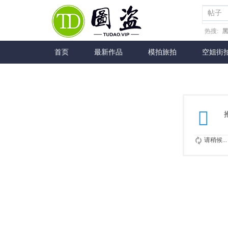
帖子
热搜:
首页
最新作品
模拍旅拍
空姐街
请稍候...