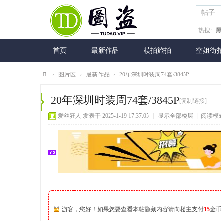
帖子
热搜:
首页
最新作品
模拍旅拍
空姐街
›
图片区
›
最新作品
›
20年深圳时装周74套/3845P
图
20年深圳时装周74套/3845P
[复制链接]
盗
爱丝狂人
发表于 2025-1-19 17:37:05
|
显示全部楼层
|
阅读模
网
游客，您好！如果您要查看本帖隐藏内容请向楼主支付
15
金