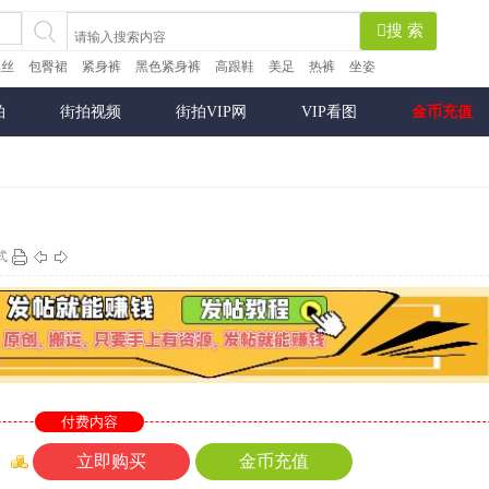
搜 索
黑丝
包臀裙
紧身裤
黑色紧身裤
高跟鞋
美足
热裤
坐姿
拍
街拍视频
街拍VIP网
VIP看图
金币充值
式
付费内容
立即购买
金币充值
币